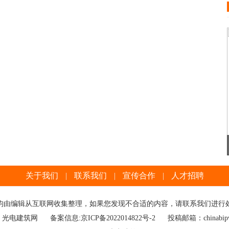
18MW！中核汇能最大单体工商业分布式光伏项目顺利并网
关于我们
|
联系我们
|
宣传合作
|
人才招聘
均由编辑从互联网收集整理，如果您发现不合适的内容，请联系我们进行
：光电建筑网
备案信息:
京ICP备2022014822号-2
投稿邮箱：chinabipv