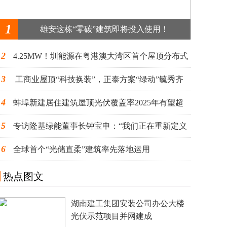
1
雄安这栋“零碳”建筑即将投入使用！
2
4.25MW！圳能源在粤港澳大湾区首个屋顶分布式
3
光伏项目并网发电
工商业屋顶“科技换装”，正泰方案“绿动”毓秀齐
4
鲁
蚌埠新建居住建筑屋顶光伏覆盖率2025年有望超
5
九成
专访隆基绿能董事长钟宝申：“我们正在重新定义
6
BIPV”
全球首个“光储直柔”建筑率先落地运用
热点图文
湖南建工集团安装公司办公大楼
光伏示范项目并网建成