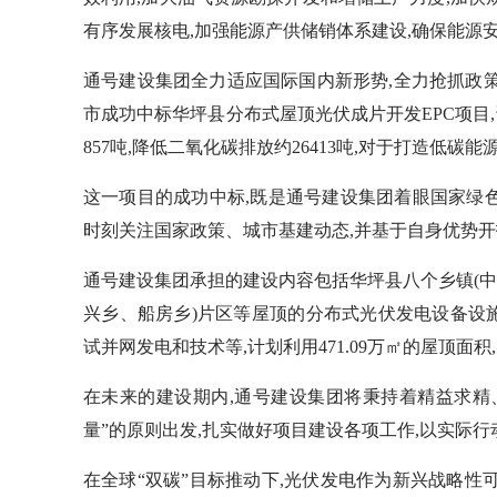
有序发展核电,加强能源产供储销体系建设,确保能源
通号建设集团全力适应国际国内新形势,全力抢抓政策
市成功中标华坪县分布式屋顶光伏成片开发EPC项目,该
857吨,降低二氧化碳排放约26413吨,对于打造低
这一项目的成功中标,既是通号建设集团着眼国家绿色
时刻关注国家政策、城市基建动态,并基于自身优势
通号建设集团承担的建设内容包括华坪县八个乡镇(
兴乡、船房乡)片区等屋顶的分布式光伏发电设备设
试并网发电和技术等,计划利用471.09万㎡的屋顶面积,实
在未来的建设期内,通号建设集团将秉持着精益求精
量”的原则出发,扎实做好项目建设各项工作,以实际行
在全球“双碳”目标推动下,光伏发电作为新兴战略性