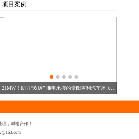
项目案例
21MW！助力“双碳” 湘电承接的贵阳吉利汽车屋顶分布式光伏项目开工
杭
处理，谢谢合作！
@163.com